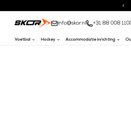
Turnkey oplossingen
info@skor.nl
+31 88 008 110
Voetbal
Hockey
Accommodatie inrichting
Ou