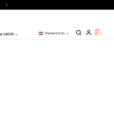
SKOR al 25 jaar dé specialist
Nederlands
0
er SKOR