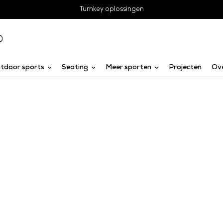
Vrijblijvend advies
0
tdoor sports
Seating
Meer sporten
Projecten
Ov