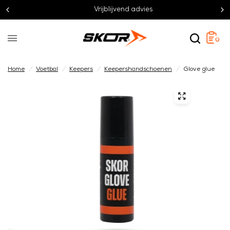
Vrijblijvend advies
0
Home
/
Voetbal
/
Keepers
/
Keepershandschoenen
/
Glove glue