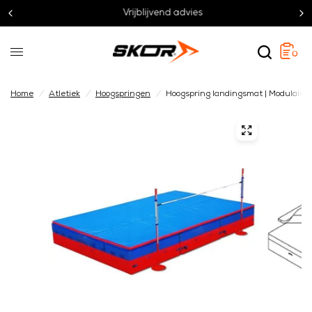
Vrijblijvend advies
0
Home
/
Atletiek
/
Hoogspringen
/
Hoogspring landingsmat | Modulair 