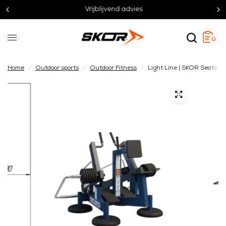
Vrijblijvend advies
0
Home
/
Outdoor sports
/
Outdoor Fitness
/
Light Line | SKOR Seated 