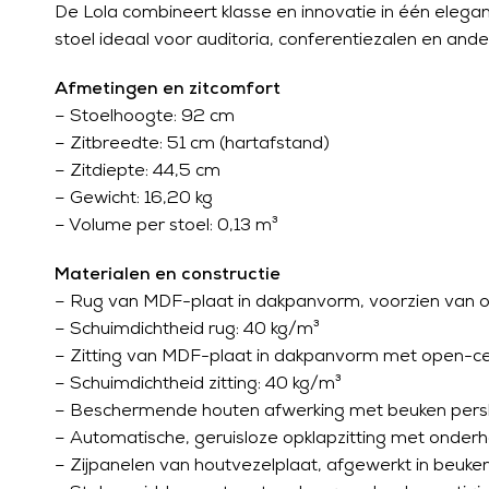
De Lola combineert klasse en innovatie in één elega
stoel ideaal voor auditoria, conferentiezalen en ande
Afmetingen en zitcomfort
– Stoelhoogte: 92 cm
– Zitbreedte: 51 cm (hartafstand)
– Zitdiepte: 44,5 cm
– Gewicht: 16,20 kg
– Volume per stoel: 0,13 m³
Materialen en constructie
– Rug van MDF-plaat in dakpanvorm, voorzien van o
– Schuimdichtheid rug: 40 kg/m³
– Zitting van MDF-plaat in dakpanvorm met open-cel
– Schuimdichtheid zitting: 40 kg/m³
– Beschermende houten afwerking met beuken per
– Automatische, geruisloze opklapzitting met onder
– Zijpanelen van houtvezelplaat, afgewerkt in beuke