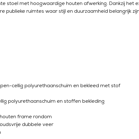
nte stoel met hoogwaardige houten afwerking. Dankzij het e
re publieke ruimtes waar stijl en duurzaamheid belangrijk zij
pen-cellig polyurethaanschuim en bekleed met stof
lig polyurethaanschuim en stoffen bekleding
shouten frame rondom
houdsvrije dubbele veer
n