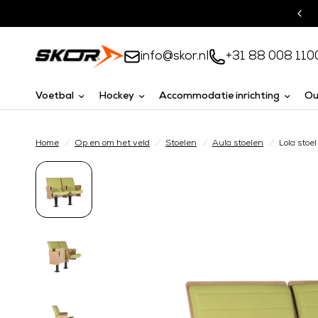
Turnkey oplossingen
info@skor.nl
+31 88 008 110
Voetbal
Hockey
Accommodatie inrichting
Ou
Home
/
Op en om het veld
/
Stoelen
/
Aula stoelen
/
Lola stoel