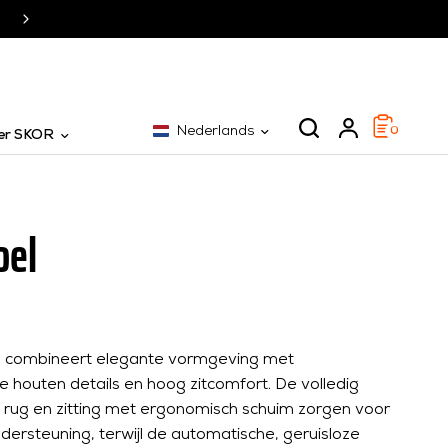
SKOR al 25 jaar dé specialist
Nederlands
0
er SKOR
oel
l combineert elegante vormgeving met
houten details en hoog zitcomfort. De volledig
 rug en zitting met ergonomisch schuim zorgen voor
dersteuning, terwijl de automatische, geruisloze