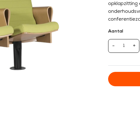
opklapzitting
onderhoudsvri
conferentieza
Aantal
-
+