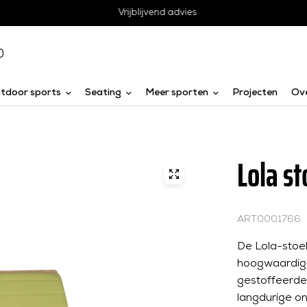
Vrijblijvend advies
0
tdoor sports
Seating
Meer sporten
Projecten
Ov
Lola st
ART0001766
De Lola-stoe
hoogwaardige 
gestoffeerde
langdurige on