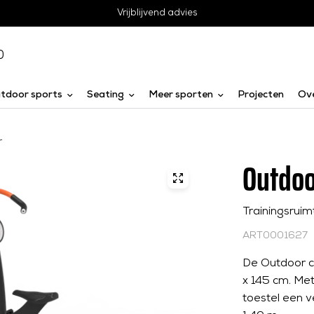
Vrijblijvend advies
0
tdoor sports
Seating
Meer sporten
Projecten
Ov
r
Outdoo
Trainingsruim
ART0001627
De Outdoor cy
x 145 cm. Met
toestel een v