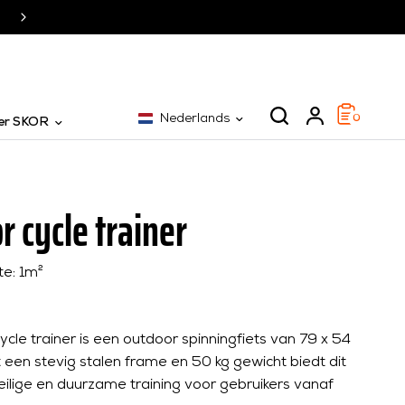
SKOR al 25 jaar dé specialist
Nederlands
0
er SKOR
r cycle trainer
te: 1m²
cle trainer is een outdoor spinningfiets van 79 x 54
 een stevig stalen frame en 50 kg gewicht biedt dit
eilige en duurzame training voor gebruikers vanaf