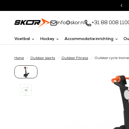
Turnkey oplossingen
info@skor.nl
+31 88 008 110
Voetbal
Hockey
Accommodatie inrichting
Ou
Home
/
Outdoor sports
/
Outdoor Fitness
/
Outdoor cycle traine