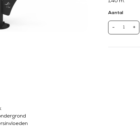
1,40 m.
Aantal
-
+
k
 ondergrond
rsinvloeden