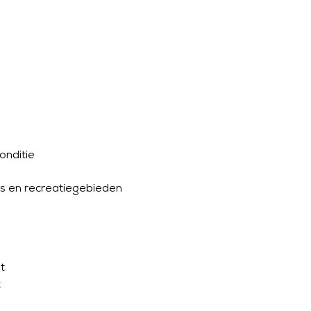
onditie
s en recreatiegebieden
t
k