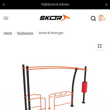
Vrijblijvend advies
0
Home
/
Multicourts
/
Strike & Strength