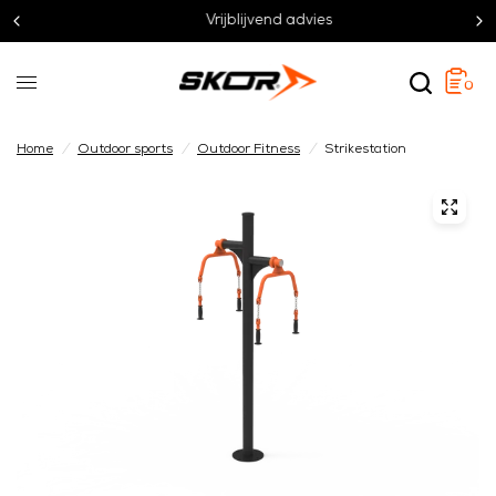
Vrijblijvend advies
0
Home
/
Outdoor sports
/
Outdoor Fitness
/
Strikestation