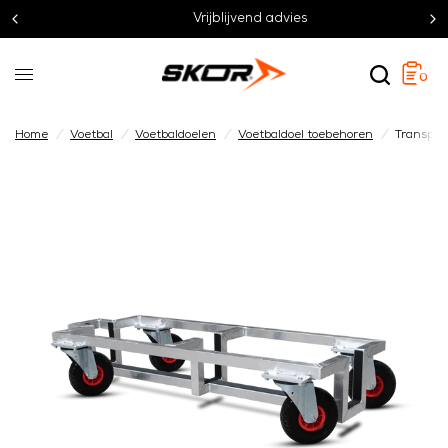
Vrijblijvend advies
0
Home
/
Voetbal
/
Voetbaldoelen
/
Voetbaldoel toebehoren
/
Transport