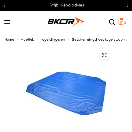
Vrijblijvend advies
0
Home
/
Atletiek
/
Kogelslingeren
/
Beschermingshoes kogelstoot/-slin