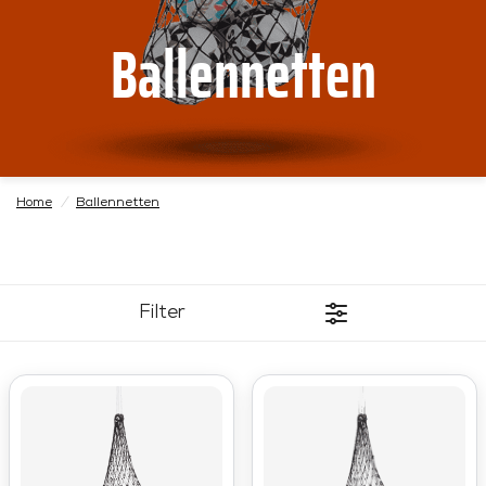
Ballennetten
Home
/
Ballennetten
Filter