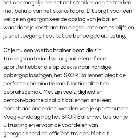
het ook mogelijk om het net strakker aan te trekken
8
1
met behulp van het sterke koord. Dit zorgt voor een
,
1
veilige en georganiseerde opslag van je ballen,
3
,
waardoor je kostbare trainingsruimte netjes blijft en
0
4
0
je snel toegang hebt tot de benodigde uitrusting.
Of je nu een voetbaltrainer bent die zijn
trainingsmateriaal wil organiseren of een
sportliefhebber die op zoek is naar handige
opbergoplossingen, het SKOR Ballennet biedt de
perfecte combinatie van functionaliteit en
gebruiksgemak. Met zijn veelzijdigheid en
betrouwbaarheid zal dit ballennet snel een
onmisbaar onderdeel worden van je sportroutine.
Voeg vandaag nog het SKOR Ballennet toe aan je
uitrusting en ervaar de voordelen van
georganiseerd en efficiënt trainen. Met dit