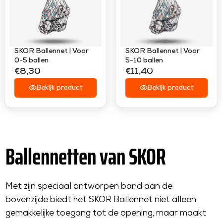
SKOR Ballennet | Voor
SKOR Ballennet | Voor
0-5 ballen
5-10 ballen
€8,30
€11,40
R
R
E
E
Bekijk product
Bekijk product
G
G
U
U
L
L
A
A
Ballennetten van SKOR
R
R
P
P
R
R
I
I
Met zijn speciaal ontworpen band aan de
C
C
bovenzijde biedt het SKOR Ballennet niet alleen
E
E
gemakkelijke toegang tot de opening, maar maakt
€
€