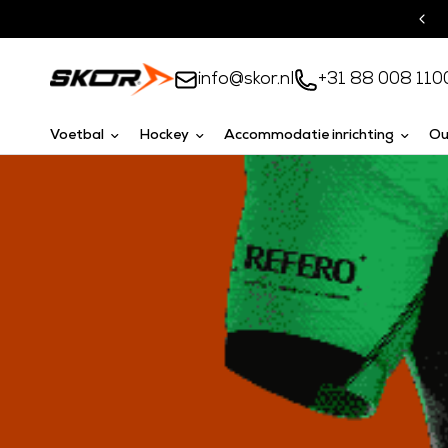
Turnkey oplossingen
info@skor.nl
+31 88 008 110
Voetbal
Hockey
Accommodatie inrichting
Ou