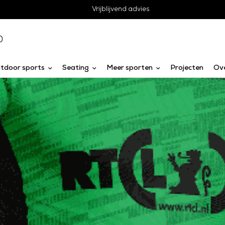
Vrijblijvend advies
0
tdoor sports
Seating
Meer sporten
Projecten
Ov