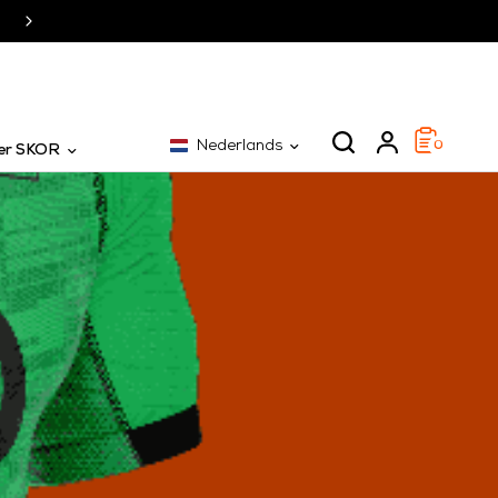
SKOR al 25 jaar dé specialist
Nederlands
0
er SKOR