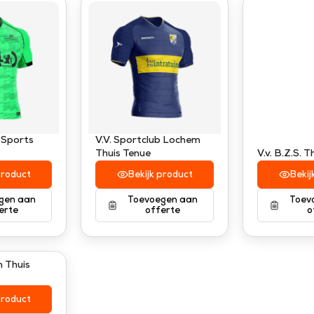
 Sports
V.V. Sportclub Lochem
Thuis Tenue
V.v. B.Z.S. 
product
Bekijk product
Bekij
gen aan
Toevoegen aan
Toev
erte
offerte
o
 Thuis
product